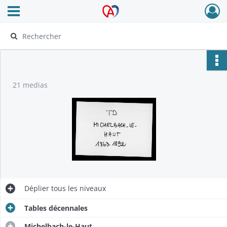
Ouvrir le menu déroulant
Archives Alsace - Colmar
21 medias
Déplier
tous les niveaux
Tables décennales
Michelbach-le-Haut