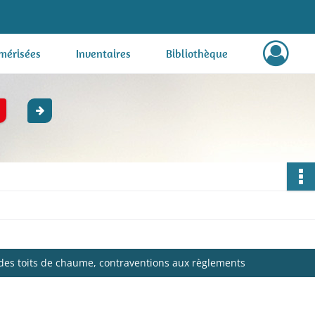
mérisées
Inventaires
Bibliothèque
 des toits de chaume, contraventions aux règlements