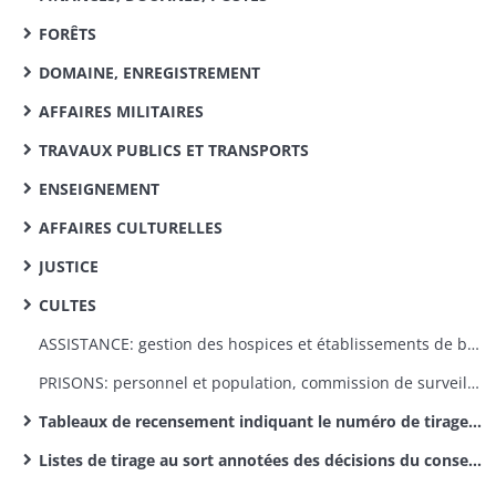
FORÊTS
DOMAINE, ENREGISTREMENT
AFFAIRES MILITAIRES
TRAVAUX PUBLICS ET TRANSPORTS
ENSEIGNEMENT
AFFAIRES CULTURELLES
JUSTICE
CULTES
ASSISTANCE: gestion des hospices et établissements de bienfaisance, aide aux indigents, malades, enfants abandonnés et victimes de sinistres
PRISONS: personnel et population, commission de surveillance
Tableaux de recensement indiquant le numéro de tirage au sort (par classe)
Listes de tirage au sort annotées des décisions du conseil de révision (par classe)