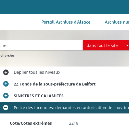
Portail Archives d'Alsace
Archives nu
dans tout le site
recherche
Déplier
tous les niveaux
2Z Fonds de la sous-préfecture de Belfort
SINISTRES ET CALAMITÉS
Police des incendies: demandes en autorisation de couvrir
Cote/Cotes extrêmes
2Z18