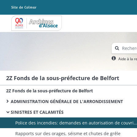
Archives Alsace - Colmar
Aide à la 
2Z Fonds de la sous-préfecture de Belfort
2Z Fonds de la sous-préfecture de Belfort
ADMINISTRATION GÉNÉRALE DE L'ARRONDISSEMENT
SINISTRES ET CALAMITÉS
Police des incendies: demandes en autorisation de couvrir des toits de chaume, contraventions aux règlements
Rapports sur des orages, séisme et chutes de grêle