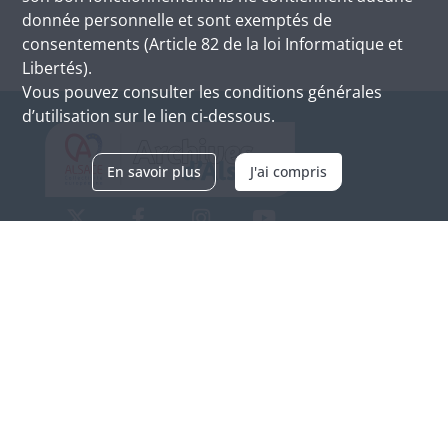
donnée personnelle et sont exemptés de
consentements (Article 82 de la loi Informatique et
Libertés).
Vous pouvez consulter les conditions générales
d’utilisation sur le lien ci-dessous.
En savoir plus
J'ai compris
Archives d'Alsace - Site de Colmar
Bâtiment M / Cité administrative
3, rue Fleischhauer
F-68026 COLMAR
(+33) 3 89 21 97 00
Nous contacter