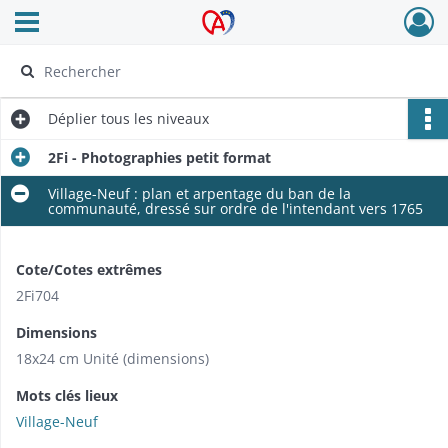
Ouvrir le menu déroulant
Archives Alsace - Colmar
Déplier
tous les niveaux
2Fi - Photographies petit format
Village-Neuf : plan et arpentage du ban de la
communauté, dressé sur ordre de l'intendant vers 1765
Cote/Cotes extrêmes
2Fi704
Dimensions
18x24 cm Unité (dimensions)
Mots clés lieux
Village-Neuf