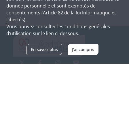
donnée personnelle et sont exemptés de
consentements (Article 82 de la loi Informatique et
Libertés).
Vous pouvez consulter les conditions générales
d’utilisation sur le lien ci-dessous.
En savoir plus
J'ai compris
Archives d'Alsace - Site de Colmar
Bâtiment M / Cité administrative
3, rue Fleischhauer
F-68026 COLMAR
(+33) 3 89 21 97 00
Nous contacter