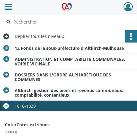
Ouvrir le menu déroulant
Archives Alsace - Colmar
Déplier
tous les niveaux
1Z Fonds de la sous-préfecture d'Altkirch-Mulhouse
ADMINISTRATION ET COMPTABILITÉ COMMUNALES,
VOIRIE VICINALE
DOSSIERS DANS L'ORDRE ALPHABÉTIQUE DES
COMMUNES
Altkirch: gestion des biens et revenus communaux,
comptabilité, contentieux
1816-1839
Cote/Cotes extrêmes
1Z558