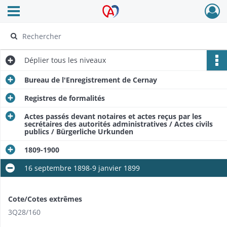
Ouvrir le menu déroulant
Archives Alsace - Colmar
Déplier
tous les niveaux
Bureau de l'Enregistrement de Cernay
Registres de formalités
Actes passés devant notaires et actes reçus par les
secrétaires des autorités administratives / Actes civils
publics / Bürgerliche Urkunden
1809-1900
16 septembre 1898-9 janvier 1899
Cote/Cotes extrêmes
3Q28/160