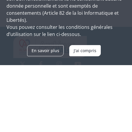
donnée personnelle et sont exemptés de
consentements (Article 82 de la loi Informatique et
Libertés).
Vous pouvez consulter les conditions générales
d’utilisation sur le lien ci-dessous.
En savoir plus
J'ai compris
Archives d'Alsace - Site de Colmar
Bâtiment M / Cité administrative
3, rue Fleischhauer
F-68026 COLMAR
(+33) 3 89 21 97 00
Nous contacter