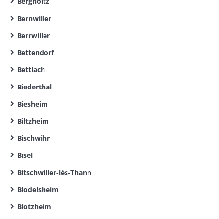
Bergholtz
Bernwiller
Berrwiller
Bettendorf
Bettlach
Biederthal
Biesheim
Biltzheim
Bischwihr
Bisel
Bitschwiller-lès-Thann
Blodelsheim
Blotzheim