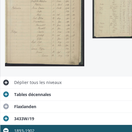
Déplier
tous les niveaux
Tables décennales
Flaxlanden
3433W/19
1893-1902