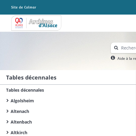
Archives Alsace - Colmar
Aide à la 
Tables décennales
Tables décennales
Algolsheim
Altenach
Altenbach
Altkirch