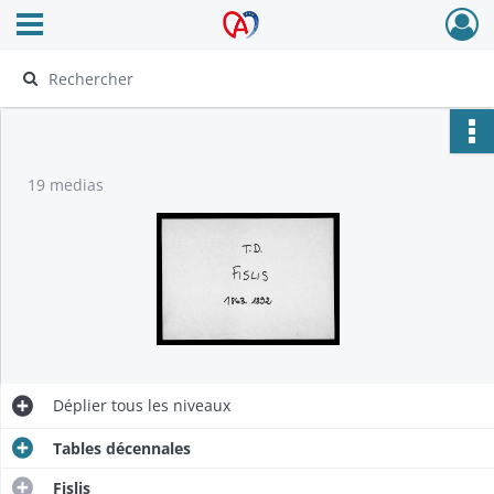
Ouvrir le menu déroulant
Archives Alsace - Colmar
19 medias
Déplier
tous les niveaux
Tables décennales
Fislis