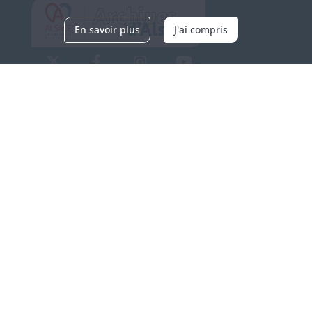
En savoir plus
J'ai compris
Archives d'Alsace - Site de Colmar
Bâtiment M / Cité administrative
3, rue Fleischhauer
F-68026 COLMAR
(+33) 3 89 21 97 00
Nous contacter
Horaires d'ouverture
Du mardi au vendredi
en continu de 9h à 17h