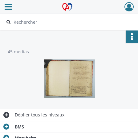
Ouvrir le menu déroulant
Archives Alsace - Colmar
45 medias
Déplier
tous les niveaux
BMS
Merxheim