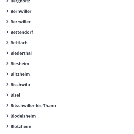
Bergholtz
Bernwiller
Berrwiller
Bettendorf
Bettlach
Biederthal
Biesheim
Biltzheim
Bischwihr
Bisel
Bitschwiller-lès-Thann
Blodelsheim
Blotzheim