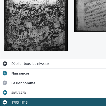
Déplier
tous les niveaux
Naissances
Le Bonhomme
5Mi/67/3
1793-1813