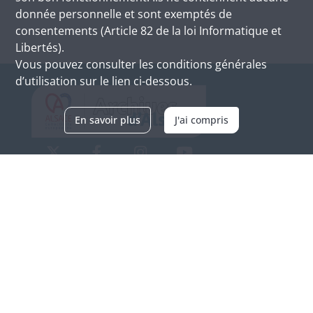
donnée personnelle et sont exemptés de
consentements (Article 82 de la loi Informatique et
Libertés).
Vous pouvez consulter les conditions générales
d’utilisation sur le lien ci-dessous.
En savoir plus
J'ai compris
Archives d'Alsace - Site de Colmar
Bâtiment M / Cité administrative
3, rue Fleischhauer
F-68026 COLMAR
(+33) 3 89 21 97 00
Nous contacter