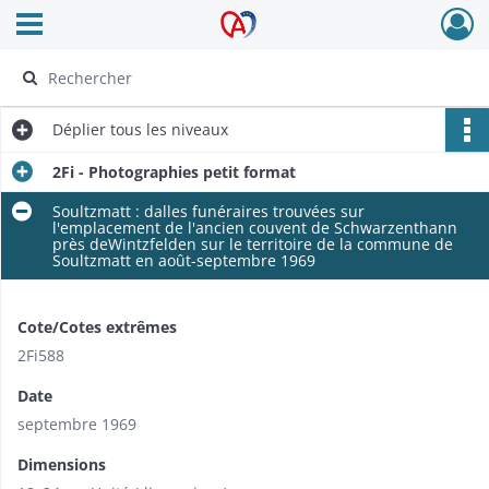
Ouvrir le menu déroulant
Archives Alsace - Colmar
Déplier
tous les niveaux
2Fi - Photographies petit format
Soultzmatt : dalles funéraires trouvées sur
l'emplacement de l'ancien couvent de Schwarzenthann
près deWintzfelden sur le territoire de la commune de
Soultzmatt en août-septembre 1969
Cote/Cotes extrêmes
2Fi588
Date
septembre 1969
Dimensions