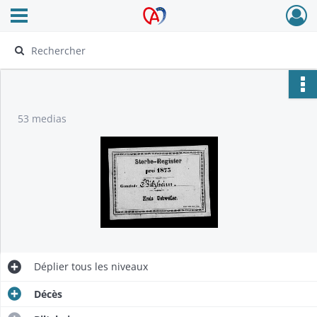
Ouvrir le menu déroulant
Archives Alsace - Colmar
53 medias
Déplier
tous les niveaux
Décès