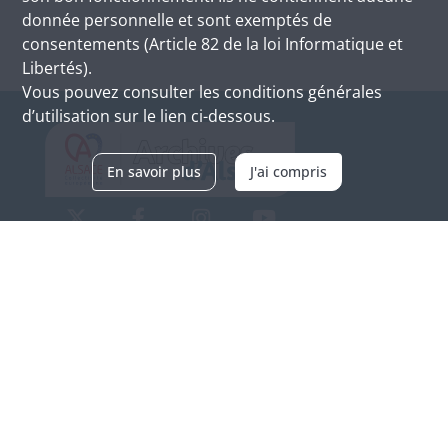
donnée personnelle et sont exemptés de
consentements (Article 82 de la loi Informatique et
Libertés).
Vous pouvez consulter les conditions générales
d’utilisation sur le lien ci-dessous.
En savoir plus
J'ai compris
Archives d'Alsace - Site de Colmar
Bâtiment M / Cité administrative
3, rue Fleischhauer
F-68026 COLMAR
(+33) 3 89 21 97 00
Nous contacter