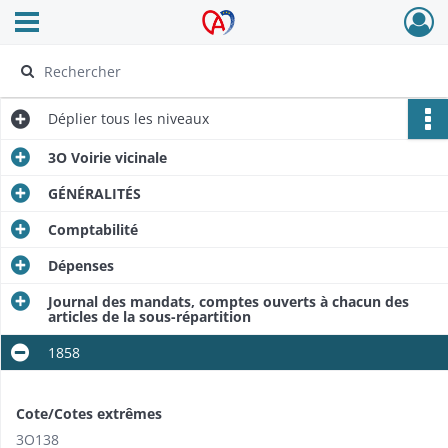
Ouvrir le menu déroulant
Archives Alsace - Colmar
Déplier
tous les niveaux
3O Voirie vicinale
GÉNÉRALITÉS
Comptabilité
Dépenses
Journal des mandats, comptes ouverts à chacun des
articles de la sous-répartition
1858
Cote/Cotes extrêmes
3O138