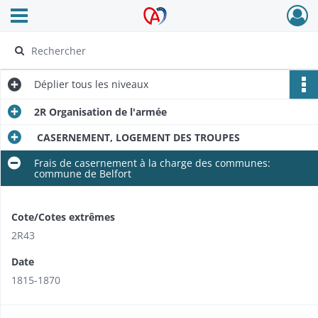
Ouvrir le menu déroulant
Archives Alsace - Colmar
Déplier
tous les niveaux
2R Organisation de l'armée
CASERNEMENT, LOGEMENT DES TROUPES
Frais de casernement à la charge des communes:
commune de Belfort
Cote/Cotes extrêmes
2R43
Date
1815-1870