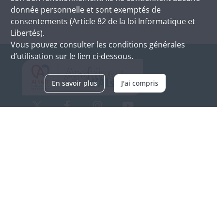
donnée personnelle et sont exemptés de
consentements (Article 82 de la loi Informatique et
Libertés).
Vous pouvez consulter les conditions générales
d’utilisation sur le lien ci-dessous.
En savoir plus
J'ai compris
Archives d'Alsace - Site de Colmar
Bâtiment M / Cité administrative
3, rue Fleischhauer
F-68026 COLMAR
(+33) 3 89 21 97 00
Nous contacter