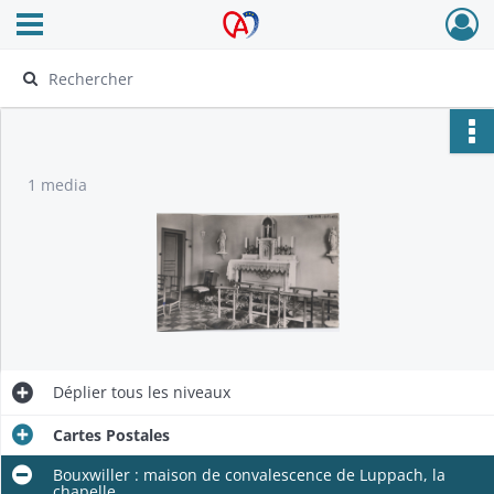
Ouvrir le menu déroulant
Archives Alsace - Colmar
1 media
Déplier
tous les niveaux
Cartes Postales
Bouxwiller : maison de convalescence de Luppach, la
chapelle