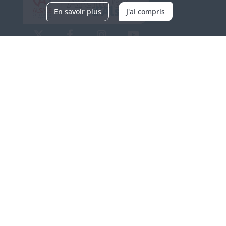
En savoir plus
J'ai compris
Archives d'Alsace - Site de Colmar
Bâtiment M / Cité administrative
3, rue Fleischhauer
F-68026 COLMAR
(+33) 3 89 21 97 00
Nous contacter
Horaires d'ouverture
Du mardi au vendredi
en continu de 9h à 17h