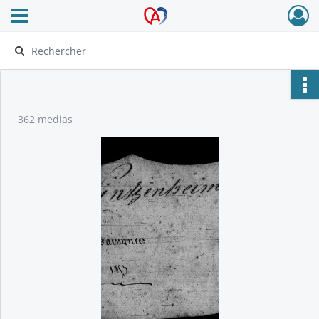
Ouvrir le menu déroulant
Archives Alsace - Colmar
362 medias