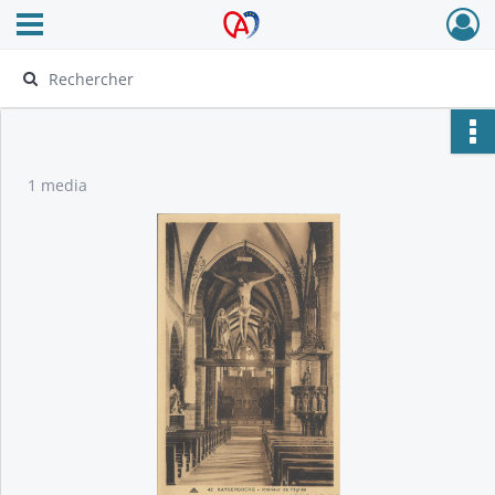
Ouvrir le menu déroulant
Archives Alsace - Colmar
1 media