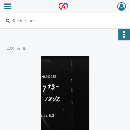
Ouvrir le menu déroulant
Archives Alsace - Colmar
439 medias