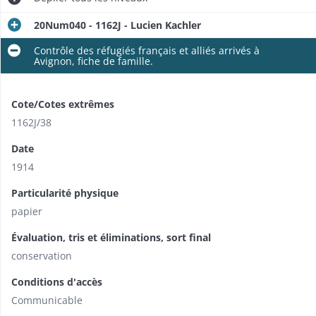
20Num040 - 1162J - Lucien Kachler
Contrôle des réfugiés français et alliés arrivés à
Avignon, fiche de famille.
Cote/Cotes extrêmes
1162J/38
Date
1914
Particularité physique
papier
Évaluation, tris et éliminations, sort final
conservation
Conditions d'accès
Communicable