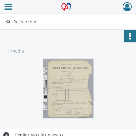
Ouvrir le menu déroulant
Archives Alsace - Colmar
1 media
Déplier
tous les niveaux