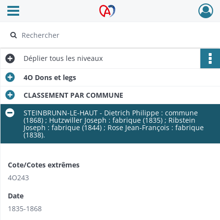
Ouvrir le menu déroulant
Archives Alsace - Colmar
Déplier
tous les niveaux
4O Dons et legs
CLASSEMENT PAR COMMUNE
STEINBRUNN-LE-HAUT - Dietrich Philippe : commune
(1868) ; Hutzwiller Joseph : fabrique (1835) ; Ribstein
Joseph : fabrique (1844) ; Rose Jean-François : fabrique
(1838).
Cote/Cotes extrêmes
4O243
Date
1835-1868