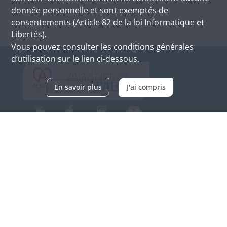
donnée personnelle et sont exemptés de
consentements (Article 82 de la loi Informatique et
Libertés).
Vous pouvez consulter les conditions générales
d’utilisation sur le lien ci-dessous.
En savoir plus
J'ai compris
Archives d'Alsace - Site de Colmar
Bâtiment M / Cité administrative
3, rue Fleischhauer
F-68026 COLMAR
(+33) 3 89 21 97 00
Nous contacter