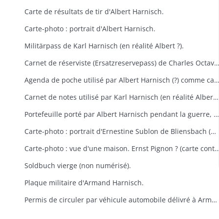
Carte de résultats de tir d'Albert Harnisch.
Carte-photo : portrait d'Albert Harnisch.
Militärpass de Karl Harnisch (en réalité Albert ?).
Carnet de réserviste (Ersatzreservepass) de Charles Octave Ha
Agenda de poche utilisé par Albert Harnisch (?) comme carnet de
Carnet de notes utilisé par Karl Harnisch (en réalité Albert ?).
Portefeuille porté par Albert Harnisch pendant la guerre, troué par un éclat d'obus.
Carte-photo : portrait d'Ernestine Sublon de Bliensbach (Blancherupt). (carte contenue dans le portefeuille)
Carte-photo : vue d'une maison. Ernst Pignon ? (carte contenue dans 
Soldbuch vierge (non numérisé).
Plaque militaire d'Armand Harnisch.
Permis de circuler par véhicule automobile délivré à Armand Harnisch.