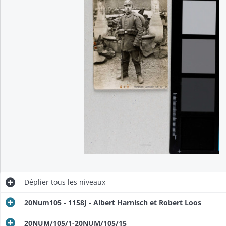
rnisch.
 notes.
le portefeuille)
Déplier
tous les niveaux
20Num105 - 1158J - Albert Harnisch et Robert Loos
20NUM/105/1-20NUM/105/15