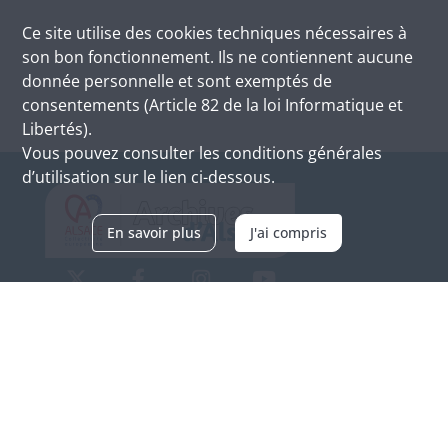
Ce site utilise des
cookies
techniques nécessaires à
son bon fonctionnement. Ils ne contiennent aucune
donnée personnelle et sont exemptés de
consentements (Article 82 de la loi Informatique et
Libertés).
Vous pouvez consulter les conditions générales
d’utilisation sur le lien ci-dessous.
En savoir plus
J'ai compris
Archives d'Alsace - Site de Colmar
Bâtiment M / Cité administrative
3, rue Fleischhauer
F-68026 COLMAR
(+33) 3 89 21 97 00