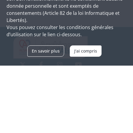
donnée personnelle et sont exemptés de
consentements (Article 82 de la loi Informatique et
Libertés).
Vous pouvez consulter les conditions générales
d’utilisation sur le lien ci-dessous.
En savoir plus
J'ai compris
Archives d'Alsace - Site de Colmar
Bâtiment M / Cité administrative
3, rue Fleischhauer
F-68026 COLMAR
(+33) 3 89 21 97 00
Nous contacter