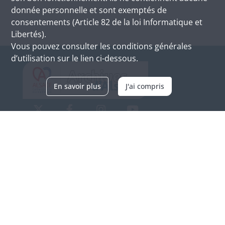
donnée personnelle et sont exemptés de
consentements (Article 82 de la loi Informatique et
Libertés).
Vous pouvez consulter les conditions générales
d’utilisation sur le lien ci-dessous.
En savoir plus
J'ai compris
Archives d'Alsace - Site de Colmar
Bâtiment M / Cité administrative
3, rue Fleischhauer
F-68026 COLMAR
(+33) 3 89 21 97 00
Nous contacter