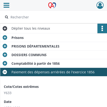
Ouvrir le menu déroulant
Archives Alsace - Colmar
Déplier
tous les niveaux
Prisons
PRISONS DÉPARTEMENTALES
DOSSIERS COMMUNS
Comptabilité à partir de 1856
Paiement des dépenses arriérées de l'exercice 1856
Cote/Cotes extrêmes
Y633
Date