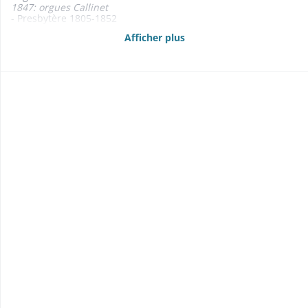
1847: orgues Callinet
- Presbytère 1805-1852
1843: plan
Afficher plus
- Cimetière 1828
- Maison commune et d'école 1802-1869
1832: plan
- Puits 1869
- Pompe à incendie 1848-1869
- Assurance des bâtiments communaux contre l'incendie
1843-1868
- Travaux communaux 1807-1869