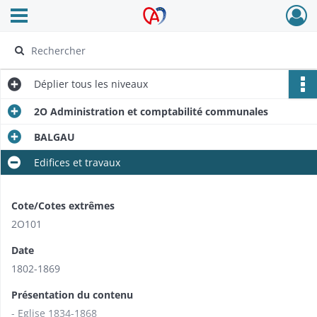
Ouvrir le menu déroulant
Archives Alsace - Colmar
Déplier
tous les niveaux
2O Administration et comptabilité communales
BALGAU
Edifices et travaux
Cote/Cotes extrêmes
2O101
Date
1802-1869
Présentation du contenu
- Eglise 1834-1868