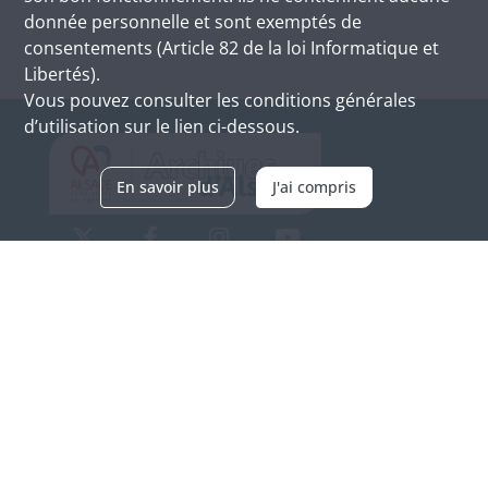
donnée personnelle et sont exemptés de
consentements (Article 82 de la loi Informatique et
Libertés).
Vous pouvez consulter les conditions générales
d’utilisation sur le lien ci-dessous.
En savoir plus
J'ai compris
Archives d'Alsace - Site de Colmar
Bâtiment M / Cité administrative
3, rue Fleischhauer
F-68026 COLMAR
(+33) 3 89 21 97 00
Nous contacter