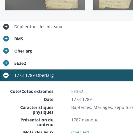
Déplier
tous les niveaux
BMS
Oberlarg
5E362
1773-1789 Oberlarg
Cote/Cotes extrêmes
5E362
Date
1773-1789
Caractéristiques
Baptêmes, Mariages, Sépultur
physiques
Présentation du
1787 manque
contenu
Mots clés lieux
Oberlarg