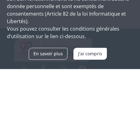
donnée personnelle et sont exemptés de
consentements (Article 82 de la loi Informatique et
Libertés).
Vous pouvez consulter les conditions générales
d’utilisation sur le lien ci-dessous.
En savoir plus
J'ai compris
Archives d'Alsace - Site de Colmar
Bâtiment M / Cité administrative
3, rue Fleischhauer
F-68026 COLMAR
(+33) 3 89 21 97 00
Nous contacter