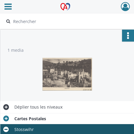
Ouvrir le menu déroulant
Archives Alsace - Colmar
1 media
Déplier
tous les niveaux
Cartes Postales
Stosswihr