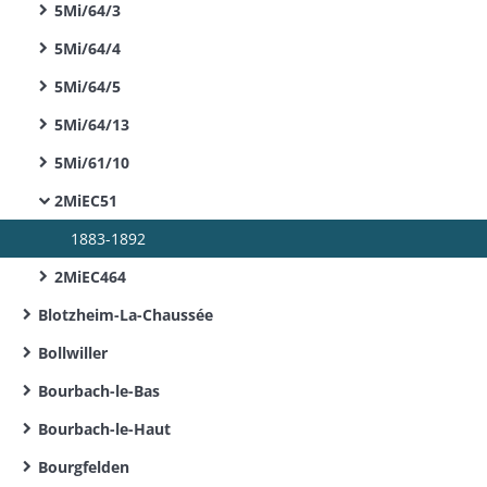
5Mi/64/3
5Mi/64/4
5Mi/64/5
5Mi/64/13
5Mi/61/10
2MiEC51
1883-1892
2MiEC464
Blotzheim-La-Chaussée
Bollwiller
Bourbach-le-Bas
Bourbach-le-Haut
Bourgfelden