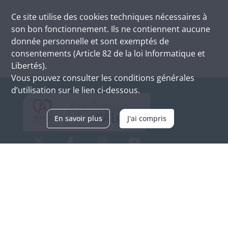
Ce site utilise des
cookies
techniques nécessaires à
son bon fonctionnement. Ils ne contiennent aucune
donnée personnelle et sont exemptés de
consentements (Article 82 de la loi Informatique et
Libertés).
Vous pouvez consulter les conditions générales
d’utilisation sur le lien ci-dessous.
En savoir plus
J'ai compris
Archives d'Alsace - Site de Colmar
Bâtiment M / Cité administrative
3, rue Fleischhauer
F-68026 COLMAR
(+33) 3 89 21 97 00