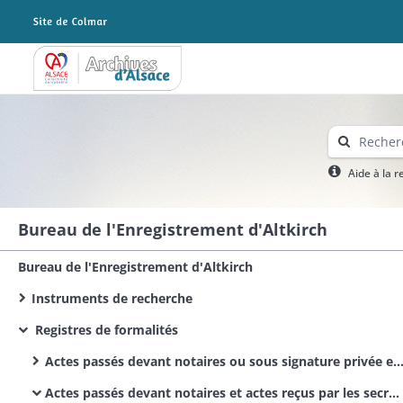
Archives Alsace - Colmar
Aide à la 
Bureau de l'Enregistrement d'Altkirch
Bureau de l'Enregistrement d'Altkirch
Instruments de recherche
Registres de formalités
Actes passés devant notaires ou sous signature privée et actes reçus par les secrétaires des corps municipaux et administratifs
Actes passés devant notaires et actes reçus par les secrétaires des corps administratifs / Actes civils publics / Bürgerliche Urkunden