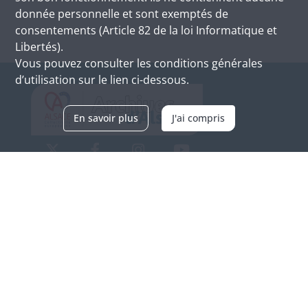
donnée personnelle et sont exemptés de
consentements (Article 82 de la loi Informatique et
Libertés).
Vous pouvez consulter les conditions générales
d’utilisation sur le lien ci-dessous.
En savoir plus
J'ai compris
Archives d'Alsace - Site de Colmar
Bâtiment M / Cité administrative
3, rue Fleischhauer
F-68026 COLMAR
(+33) 3 89 21 97 00
Nous contacter