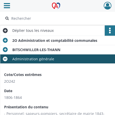
Ouvrir le menu déroulant
Archives Alsace - Colmar
Déplier
tous les niveaux
2O Administration et comptabilité communales
BITSCHWILLER-LES-THANN
Administration générale
Cote/Cotes extrêmes
2O242
Date
1806-1864
Présentation du contenu
- Personnel: sapeurs-pompiers, secrétaire de mairie 1843-