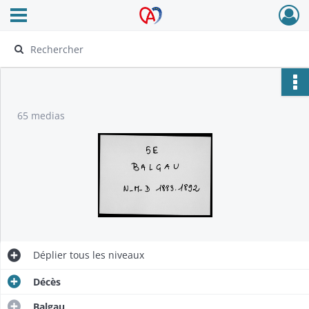
Ouvrir le menu déroulant
Archives Alsace - Colmar
65 medias
Déplier
tous les niveaux
Décès
Balgau