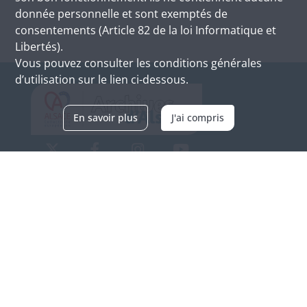
donnée personnelle et sont exemptés de
consentements (Article 82 de la loi Informatique et
Libertés).
Vous pouvez consulter les conditions générales
d’utilisation sur le lien ci-dessous.
En savoir plus
J'ai compris
Archives d'Alsace - Site de Colmar
Bâtiment M / Cité administrative
3, rue Fleischhauer
F-68026 COLMAR
(+33) 3 89 21 97 00
Nous contacter