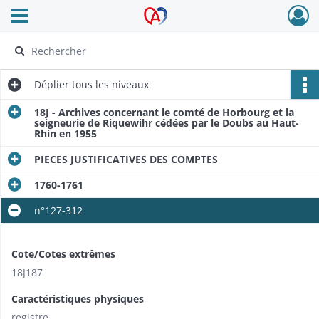
Ouvrir le menu déroulant
Archives Alsace - Colmar
Déplier
tous les niveaux
18J - Archives concernant le comté de Horbourg et la
seigneurie de Riquewihr cédées par le Doubs au Haut-
Rhin en 1955
PIECES JUSTIFICATIVES DES COMPTES
1760-1761
n°127-312
Cote/Cotes extrêmes
18J187
Caractéristiques physiques
registre