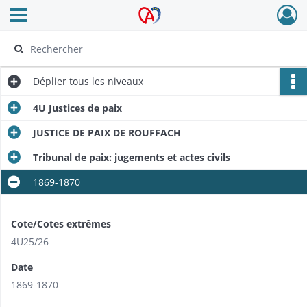
Ouvrir le menu déroulant
Archives Alsace - Colmar
Déplier
tous les niveaux
4U Justices de paix
JUSTICE DE PAIX DE ROUFFACH
Tribunal de paix: jugements et actes civils
1869-1870
Cote/Cotes extrêmes
4U25/26
Date
1869-1870