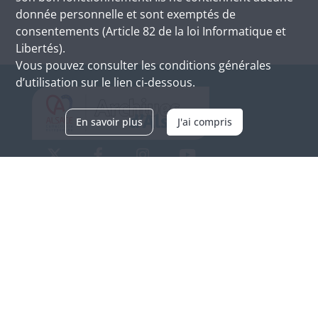
donnée personnelle et sont exemptés de
consentements (Article 82 de la loi Informatique et
Libertés).
Vous pouvez consulter les conditions générales
d’utilisation sur le lien ci-dessous.
En savoir plus
J'ai compris
Archives d'Alsace - Site de Colmar
Bâtiment M / Cité administrative
3, rue Fleischhauer
F-68026 COLMAR
(+33) 3 89 21 97 00
Nous contacter