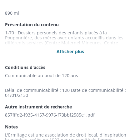
890 ml
Présentation du contenu
1-70 : Dossiers personels des enfants placés à la
Pouponnière, des mères avec enfants accueillis dans les
différents services (Centre Maternel Mineures, Centre
Maternel Majeures et Unités de Vie Individualisées) entre
Afficher plus
1996 et 2008 (personnes nées entre 1956 et 2008). ; 71 :
Radiographies d' enfants placés à la Pouponnière ou de
mères avec enfants accueillis dans les différents services
Conditions d'accès
entre 1994 et 2011 (personnes nées entre 1977 et 2009).
Communicable au bout de 120 ans
Délai de communicabilité : 120 Date de communicabilité :
01/01/2130
Autre instrument de recherche
857fffd2-f935-4157-9976-f73bbf2585e1.pdf
Notes
L'Ermitage est une association de droit local, d'inspiration
humaniste, créée en 1922 par un comité de femmes