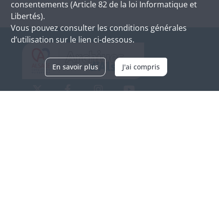
consentements (Article 82 de la loi Informatique et
Libertés).
Vous pouvez consulter les conditions générales
d’utilisation sur le lien ci-dessous.
En savoir plus
J'ai compris
Archives d'Alsace - Site de Colmar
Bâtiment M / Cité administrative
3, rue Fleischhauer
F-68026 COLMAR
(+33) 3 89 21 97 00
Nous contacter