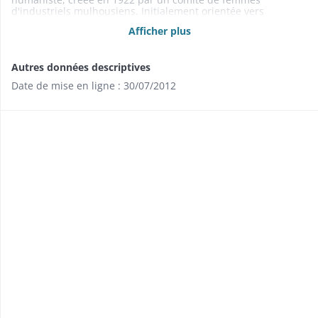
d'industriels mulhousiens. Initialement orientée vers
l'enfance abandonnée, elle agit aujourd'hui en direction de la
Afficher plus
petite enfance, dans le cadre d'une mission de protection de
l'enfance et de la famille, pour des enfants, enfants à naître,
jeunes mères en situation fragile.
Autres données descriptives
Date de mise en ligne : 30/07/2012