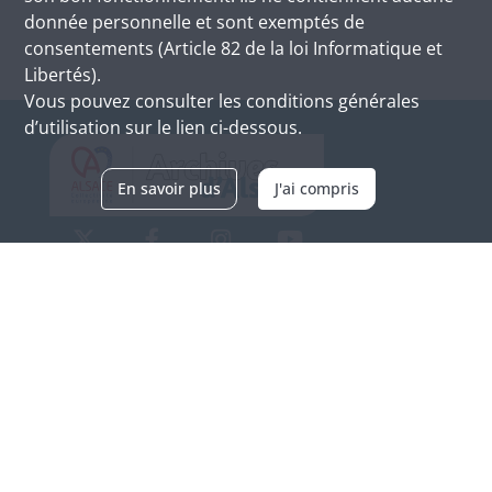
donnée personnelle et sont exemptés de
consentements (Article 82 de la loi Informatique et
Libertés).
Vous pouvez consulter les conditions générales
d’utilisation sur le lien ci-dessous.
En savoir plus
J'ai compris
Archives d'Alsace - Site de Colmar
Bâtiment M / Cité administrative
3, rue Fleischhauer
F-68026 COLMAR
(+33) 3 89 21 97 00
Nous contacter