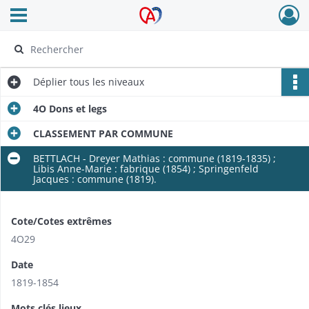
Ouvrir le menu déroulant
Archives Alsace - Colmar
Déplier
tous les niveaux
4O Dons et legs
CLASSEMENT PAR COMMUNE
BETTLACH - Dreyer Mathias : commune (1819-1835) ;
Libis Anne-Marie : fabrique (1854) ; Springenfeld
Jacques : commune (1819).
Cote/Cotes extrêmes
4O29
Date
1819-1854
Mots clés lieux