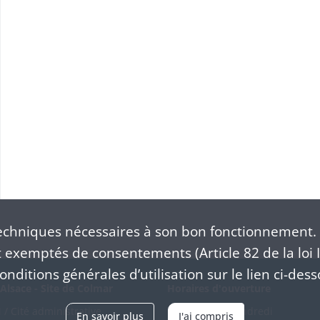
chniques nécessaires à son bon fonctionnement. 
exemptés de consentements (Article 82 de la loi I
nditions générales d’utilisation sur le lien ci-dess
Alsace - Site de Colmar
Horaires d'ouverture
/ Cité administrative
Du mardi au vendredi
En savoir plus
J'ai compris