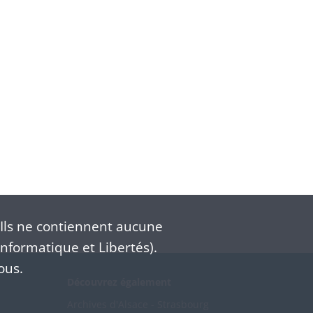
Ils ne contiennent aucune
nformatique et Libertés).
ous.
Découvrez également
Archives d'Alsace - Strasbourg