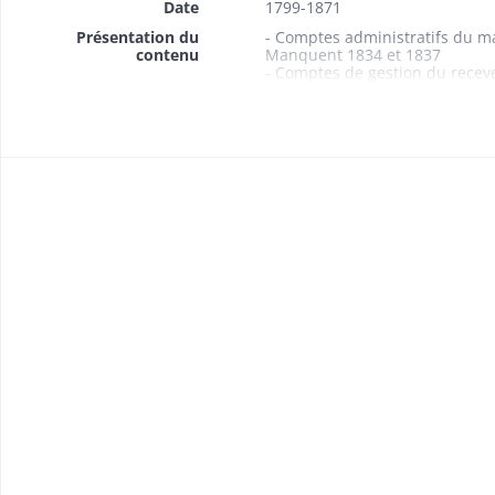
Date
1799-1871
Présentation du
- Comptes administratifs du m
contenu
Manquent 1834 et 1837
- Comptes de gestion du recev
- Procès-verbal de révision de
- Budgets 1838, 1861-1869