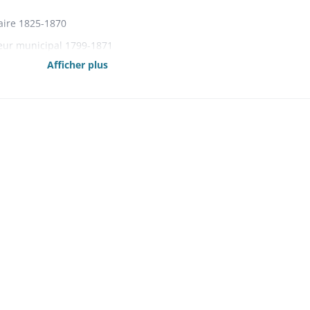
aire 1825-1870
eur municipal 1799-1871
s comptes de 1789 à l'an 13 1809
Afficher plus