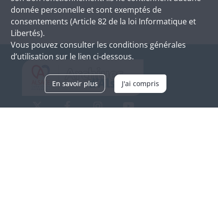
donnée personnelle et sont exemptés de
consentements (Article 82 de la loi Informatique et
Libertés).
Vous pouvez consulter les conditions générales
d’utilisation sur le lien ci-dessous.
En savoir plus
J'ai compris
Archives d'Alsace - Site de Colmar
Bâtiment M / Cité administrative
3, rue Fleischhauer
F-68026 COLMAR
(+33) 3 89 21 97 00
Nous contacter