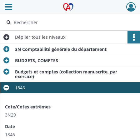
Ouvrir le menu déroulant
Archives Alsace - Colmar
Déplier
tous les niveaux
3N Comptabilité générale du département
BUDGETS, COMPTES
Budgets et comptes (collection manuscrite, par
exercice)
1846
Cote/Cotes extrêmes
3N29
Date
1846