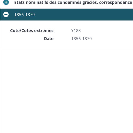
Etats nominatifs des condamnés grâciés, correspondance
1856-1870
Cote/Cotes extrêmes
Y183
Date
1856-1870
Détenus pour dettes: enquêtes sur les détenus par suite de contrainte par corps (pour dettes envers l'Etat ou des particuliers, ou à la requête d'administrations financières), amnisties
ches
 annexe
exe