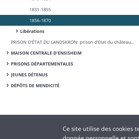
1831-1855
1856-1870
Libérations
PRISON D'ÉTAT DU LANDSKRON: prison d'Etat du château du Landskron: remise par le Génie militaire, travaux d'appropriation et réparations, personnel
MAISON CENTRALE D'ENSISHEIM
PRISONS DÉPARTEMENTALES
JEUNES DÉTENUS
DÉPÔTS DE MENDICITÉ
Ce site utilise des
cookies
te
donnée personnelle et sont 