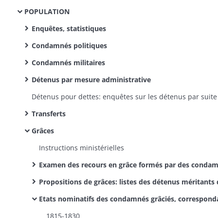
POPULATION
Enquêtes, statistiques
Condamnés politiques
Condamnés militaires
Détenus par mesure administrative
Transferts
Grâces
Instructions ministérielles
Examen des recours en grâce formés par des condamnés ou par leurs pro
Propositions de grâces: listes des détenus méritants dressées par l'administration pénitentiaire et correspondance
Etats nominatifs des condamnés grâciés, correspondance ann
1815-1830