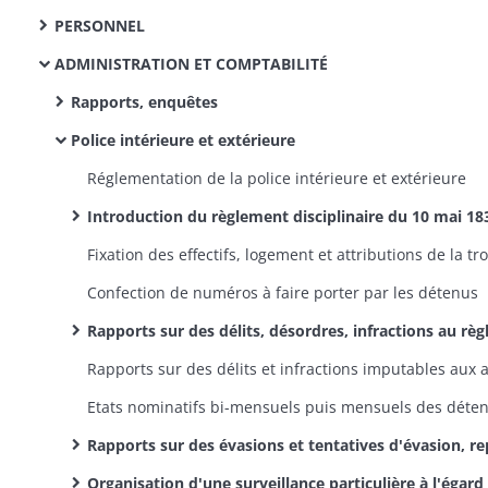
PERSONNEL
ADMINISTRATION ET COMPTABILITÉ
Rapports, enquêtes
Police intérieure et extérieure
Réglementation de la police intérieure et extérieure
Introduction du règlement disciplinaire du 10 mai 1839, rapports trimestriels sur son exécution, puis rapports trimestriels et annuels sur l'état général de la maiso
Confection de numéros à faire porter par les détenus
Rapports sur des délits, désordres, infractions au règlement et actes d'insubordination commis par des détenus, sanctions disciplinaires et poursuites judiciaires contre les auteurs, transfert dans d'autres prisons des détenus dangereux et de ceux menacés, isolement de détenus da
Rapports sur des évasions et tentatives d'évasion, reprise d'évadés, mesures préventives, sanctions contre les détenus et le per
Organisation d'une surveillance particulière à l'égard du détenu Libri-Bagnano, correspondance de ce détenu, plaintes, révélations et m