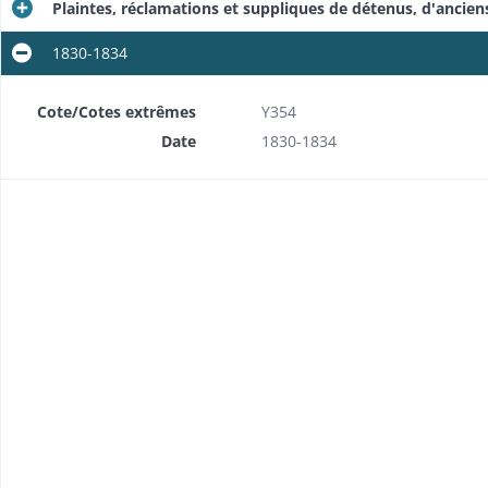
Plaintes, réclamations et suppliques de détenus, d'ancie
1830-1834
Cote/Cotes extrêmes
Y354
Date
1830-1834
n centrale
Fixation des effectifs, logement et attributions de la troupe chargée de la garde extérieure, rapports sur des irrégularités dans le service, enquêtes sur des coups de feu tirés par les militaires en faction, approvisionnement en munitions
ngereux
Rapports sur des délits et infractions imputables aux agents de l'entreprise et aux ouvriers libres
Etats nominatifs bi-mensuels puis mensuels des détenus punis de cachot ou d'isolement en cellule (1819-1820); bordereaux d'envoi de ces états (1868-1870) et instructions ministérielles (1863-1868)
sonnel
émoires