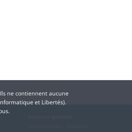
Ils ne contiennent aucune
nformatique et Libertés).
ous.
Découvrez également
Archives d'Alsace - Strasbourg