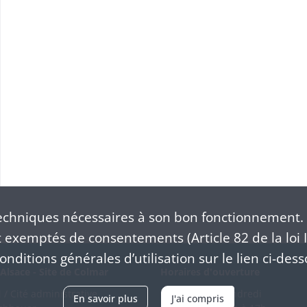
chniques nécessaires à son bon fonctionnement. 
exemptés de consentements (Article 82 de la loi I
nditions générales d’utilisation sur le lien ci-dess
Alsace - Site de Colmar
Horaires d'ouverture
/ Cité administrative
Du mardi au vendredi
En savoir plus
J'ai compris