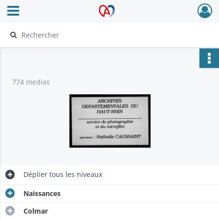
Ouvrir le menu déroulant
Archives Alsace - Colmar
774 medias
Déplier
tous les niveaux
Naissances
Colmar