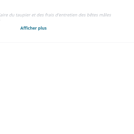
laire du taupier et des frais d'entretien des bêtes mâles
6
ncultes 1831-1832
Afficher plus
turages 1807-1863
anges 1838-1870