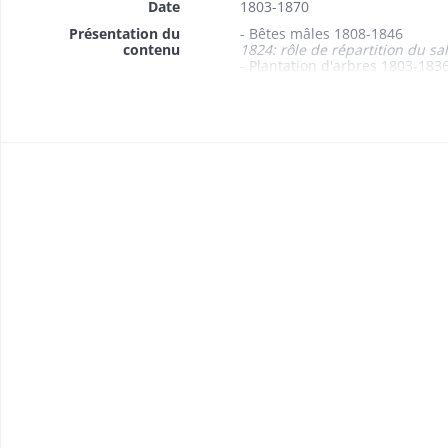
Date
1803-1870
Présentation du
- Bêtes mâles 1808-1846
contenu
1824: rôle de répartition du sa
- Plantation d'arbres 1803-183
- Mise en valeur de terrains i
1831: plan des lieux
- Parcours, vaine pâture et pâ
- Droits d'entrée sur les vend