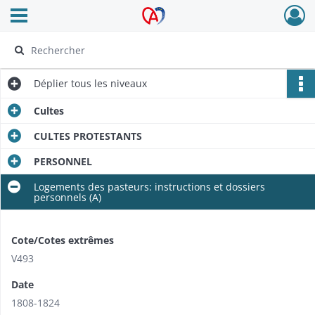
Ouvrir le menu déroulant
Archives Alsace - Colmar
Déplier
tous les niveaux
Cultes
CULTES PROTESTANTS
PERSONNEL
Logements des pasteurs: instructions et dossiers
personnels (A)
Cote/Cotes extrêmes
V493
Date
1808-1824