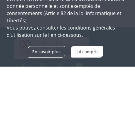
donnée personnelle et sont exemptés de
consentements (Article 82 de la loi Informatique et
Libertés).
Vous pouvez consulter les conditions générales
d’utilisation sur le lien ci-dessous.
En savoir plus
J'ai compris
Archives d'Alsace - Site de Colmar
Bâtiment M / Cité administrative
3, rue Fleischhauer
F-68026 COLMAR
(+33) 3 89 21 97 00
Nous contacter