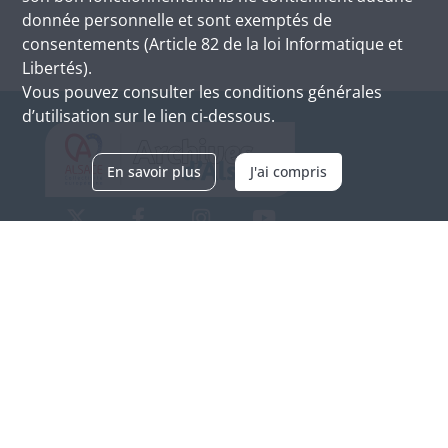
donnée personnelle et sont exemptés de
consentements (Article 82 de la loi Informatique et
Libertés).
Vous pouvez consulter les conditions générales
d’utilisation sur le lien ci-dessous.
En savoir plus
J'ai compris
Archives d'Alsace - Site de Colmar
Bâtiment M / Cité administrative
3, rue Fleischhauer
F-68026 COLMAR
(+33) 3 89 21 97 00
Nous contacter