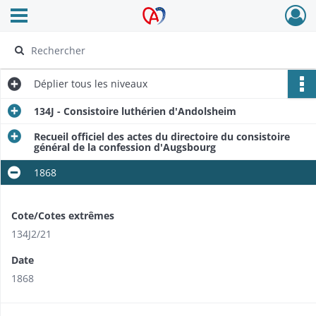
Ouvrir le menu déroulant
Archives Alsace - Colmar
Déplier
tous les niveaux
134J - Consistoire luthérien d'Andolsheim
Recueil officiel des actes du directoire du consistoire
général de la confession d'Augsbourg
1868
Cote/Cotes extrêmes
134J2/21
Date
1868