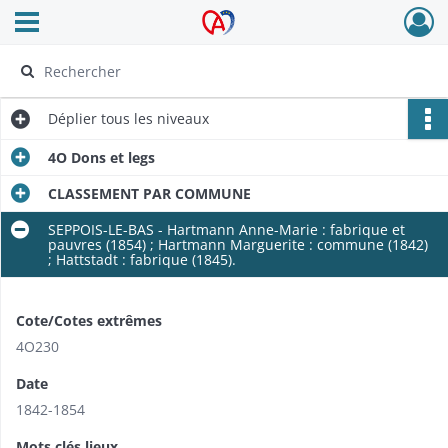
Ouvrir le menu déroulant
Archives Alsace - Colmar
Déplier
tous les niveaux
4O Dons et legs
CLASSEMENT PAR COMMUNE
SEPPOIS-LE-BAS - Hartmann Anne-Marie : fabrique et
pauvres (1854) ; Hartmann Marguerite : commune (1842)
; Hattstadt : fabrique (1845).
Cote/Cotes extrêmes
4O230
Date
1842-1854
Mots clés lieux