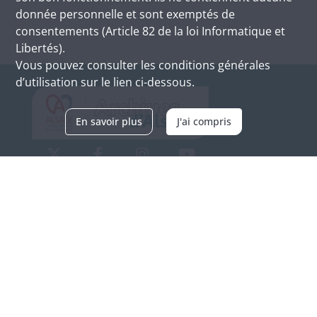
donnée personnelle et sont exemptés de
consentements (Article 82 de la loi Informatique et
Libertés).
Vous pouvez consulter les conditions générales
d’utilisation sur le lien ci-dessous.
En savoir plus
J'ai compris
Archives d'Alsace - Site de Colmar
Bâtiment M / Cité administrative
3, rue Fleischhauer
F-68026 COLMAR
(+33) 3 89 21 97 00
Nous contacter