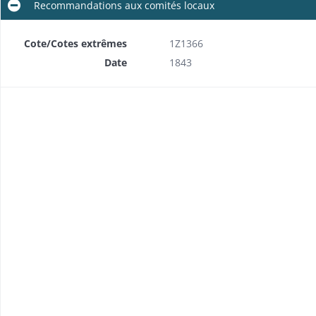
Recommandations aux comités locaux
Cote/Cotes extrêmes
1Z1366
Date
1843