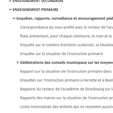
ENSEIGNEMENT SECONDAIRE
ENSEIGNEMENT PRIMAIRE
Enquêtes, rapports, surveillance et encouragement pédagogie
Enquête sur la situation de l'instruction primaire
Délibérations des conseils municipaux sur les moyens de pourvoir à l'établissement et à l'entretien des écoles primaires et au traitement des instituteurs (suite à l'ordonnance royale du 14 février 1830, à la circulaire préfectorale du 17 avril 1830 et à la circulaire du sous-préfet du 16