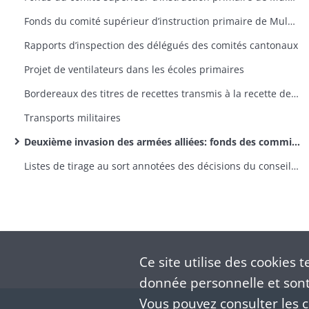
Fonds du comité supérieur d’instruction primaire de Mulhouse: lettres émanant des préfets et sous-préfets
Rapports d’inspection des délégués des comités cantonaux
Projet de ventilateurs dans les écoles primaires
Bordereaux des titres de recettes transmis à la recette des finances d’Altkirch par la sous-préfecture
Transports militaires
Deuxième invasion des armées alliées: fonds des commissions cantonales
Listes de tirage au sort annotées des décisions du conseil de révision (classe 1870)
Ce site utilise des
cookies
te
donnée personnelle et sont 
Vous pouvez consulter les co