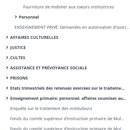
Fourniture de mobilier aux soeurs institutrices
Personnel
ENSEIGNEMENT PRIVÉ: Demandes en autorisation d'ouvrir des êcoles privêes, fermeture de celles ouvertes sans autorisation
AFFAIRES CULTURELLES
JUSTICE
CULTES
ASSISTANCE ET PRÉVOYANCE SOCIALE
PRISONS
Etats trimestriels des retenues exercées sur le traitement des instituteurs pour le service des pensions civiles
Enseignement primaire: personnel, affaires soumises aux comités supérieurs de l’arrondissement d’Altkirch (dossiers par canton)
Enquête sur le traitement des instituteurs
Fonds du comité supérieur d’instruction primaire de Mulhouse: rapports d’inspection des délégués, lettres de provenance diverse
Fonds du comité supérieur d’instruction primaire de Mulhouse: correspondance émanant du recteur