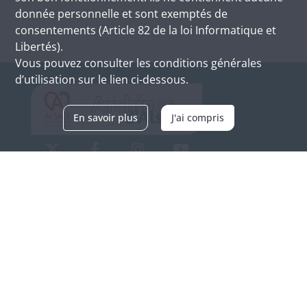
donnée personnelle et sont exemptés de
consentements (Article 82 de la loi Informatique et
Libertés).
Vous pouvez consulter les conditions générales
d’utilisation sur le lien ci-dessous.
En savoir plus
J'ai compris
Archives d'Alsace - Site de Colmar
Bâtiment M / Cité administrative
3, rue Fleischhauer
F-68026 COLMAR
(+33) 3 89 21 97 00
Nous contacter