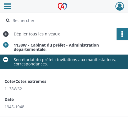
Ouvrir le menu déroulant
Archives Alsace - Colmar
Déplier
tous les niveaux
1138W - Cabinet du préfet - Administration
départementale.
Secrétariat du préfet : invitations aux manifestations,
correspondances.
Cote/Cotes extrêmes
1138W62
Date
1945-1948