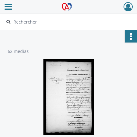
Ouvrir le menu déroulant
Archives Alsace - Colmar
62 medias