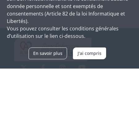
donnée personnelle et sont exemptés de
consentements (Article 82 de la loi Informatique et
Libertés).
Vous pouvez consulter les conditions générales
d’utilisation sur le lien ci-dessous.
En savoir plus
J'ai compris
Archives d'Alsace - Site de Colmar
Bâtiment M / Cité administrative
3, rue Fleischhauer
F-68026 COLMAR
(+33) 3 89 21 97 00
Nous contacter